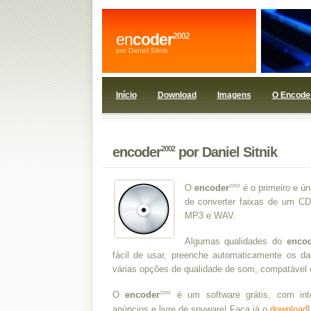
en
coder
2002
por Daniel Sitnik
Início
Download
Imagens
O Encode
encoder
por Daniel Sitnik
2002
O
encoder
é o primeiro e ún
2002
de converter faixas de um CD
MP3 e WAV.
Algumas qualidades do
enco
fácil de usar, preenche automaticamente os 
várias opções de qualidade de som, compatável
O
encoder
é um software grátis, com int
2002
anúncios e livre de spyware! Faça já o
download
!